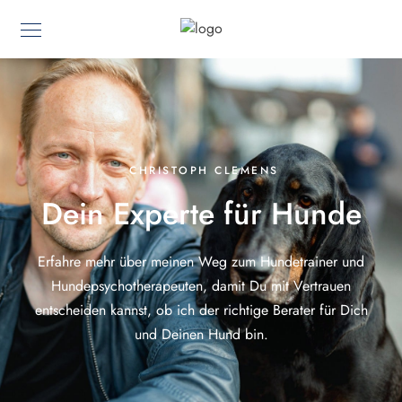
CHRISTOPH CLEMENS
Dein Experte für Hunde
Erfahre mehr über meinen Weg zum Hundetrainer und
Hundepsychotherapeuten, damit Du mit Vertrauen
entscheiden kannst, ob ich der richtige Berater für Dich
und Deinen Hund bin.